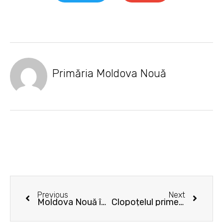
Primăria Moldova Nouă
Prev
Next
Previous
Next
Moldova Nouă îmbracă straie de sărbătoare
Clopoțelul primei zile de școală a sunat și la Moldova Nouă