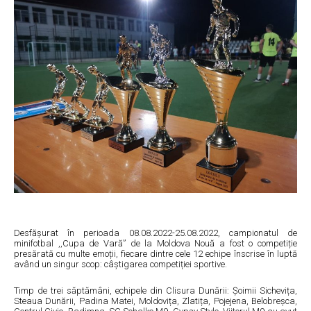
Desfășurat în perioada 08.08.2022-25.08.2022, campionatul de
minifotbal ,,Cupa de Vară” de la Moldova Nouă a fost o competiție
presărată cu multe emoții, fiecare dintre cele 12 echipe înscrise în luptă
având un singur scop: câștigarea competiției sportive.
Timp de trei săptămâni, echipele din Clisura Dunării: Șoimii Sichevița,
Steaua Dunării, Padina Matei, Moldovița, Zlatița, Pojejena, Belobreșca,