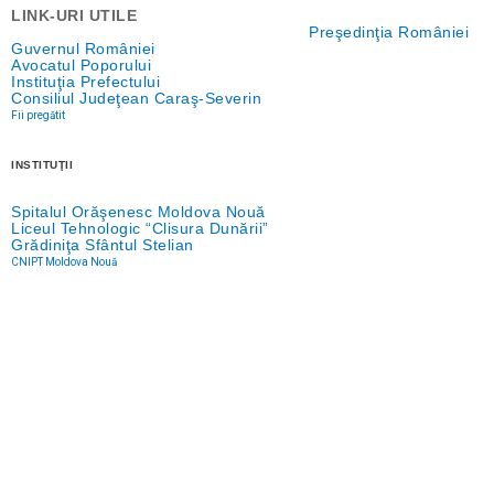
LINK-URI UTILE
Preşedinţia României
Guvernul României
Avocatul Poporului
Instituţia Prefectului
Consiliul Judeţean Caraş-Severin
Fii pregătit
INSTITUŢII
Spitalul Orăşenesc Moldova Nouă
Liceul Tehnologic “Clisura Dunării”
Grădiniţa Sfântul Stelian
CNIPT Moldova Nouă