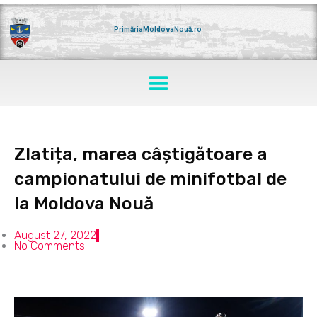
Skip
to
content
PrimăriaMoldovaNouă.ro
Menu
Zlatița, marea câștigătoare a
campionatului de minifotbal de
la Moldova Nouă
August 27, 2022
No Comments