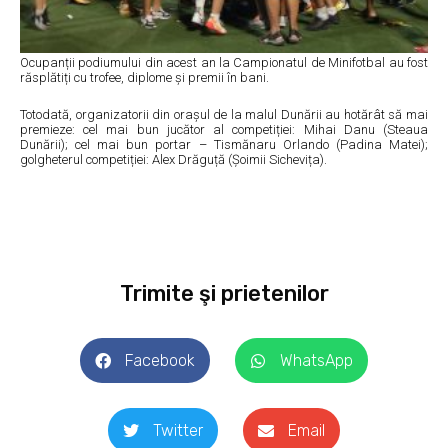
Ocupanții podiumului din acest an la Campionatul de Minifotbal au fost
răsplătiți cu trofee, diplome și premii în bani.
Totodată, organizatorii din orașul de la malul Dunării au hotărât să mai
premieze: cel mai bun jucător al competiției: Mihai Danu (Steaua
Dunării); cel mai bun portar – Tismănaru Orlando (Padina Matei);
golgheterul competiției: Alex Drăguță (Șoimii Sichevița).
Trimite şi prietenilor
Facebook
WhatsApp
Twitter
Email