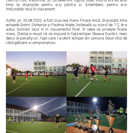
Centrul Civic, Radimna, SC Schalke M9, Gypsy Style, Viitorul M9 au avut
timp la dispoziție pentru a-și păstra și, bineînțeles, pentru a-și
îmbunătăți locul în clasament.
Astfel, joi, 25.08.2022, a fost ziua cea mare. Finala mică, disputată între
echipele Șoimii Sichevița și Padina Matei, încheiată cu scorul de 7-2, le-a
adus Șoimilor locul III în clasamentul final. În ceea ce privește finala
mare, Zlatița a reușit să se impună în fața echipei Steaua Dunării, meci
decis la penalty-uri, fapt care i-a oferit echipei din comuna Socol titlul de
câștigătoare a campionatului.