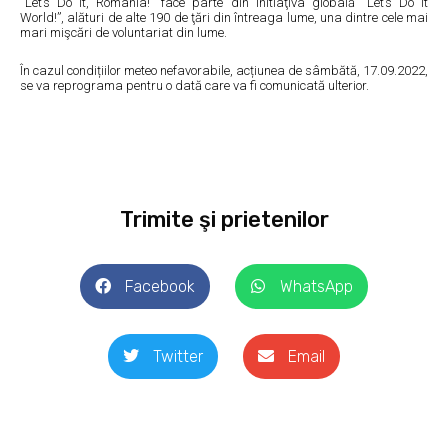
“Let’s Do It, Romania!” face parte din initiaţiva globală “Let’s Do It
World!”, alături de alte 190 de ţări din întreaga lume, una dintre cele mai
mari mişcări de voluntariat din lume.
În cazul condițiilor meteo nefavorabile, acțiunea de sâmbătă, 17.09.2022,
se va reprograma pentru o dată care va fi comunicată ulterior.
Trimite şi prietenilor
Facebook
WhatsApp
Twitter
Email