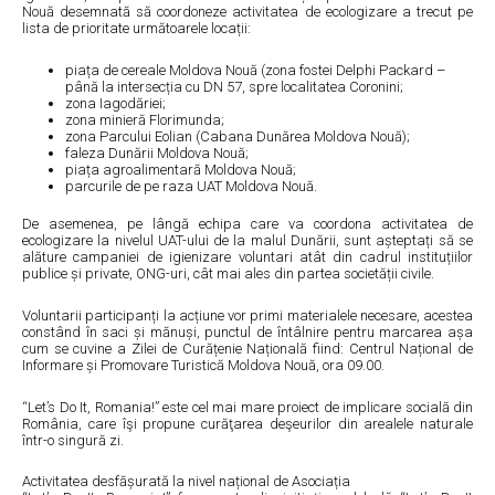
Nouă desemnată să coordoneze activitatea de ecologizare a trecut pe
lista de prioritate următoarele locații:
piața de cereale Moldova Nouă (zona fostei Delphi Packard –
până la intersecția cu DN 57, spre localitatea Coronini;
zona Iagodăriei;
zona minieră Florimunda;
zona Parcului Eolian (Cabana Dunărea Moldova Nouă);
faleza Dunării Moldova Nouă;
piața agroalimentară Moldova Nouă;
parcurile de pe raza UAT Moldova Nouă.
De asemenea, pe lângă echipa care va coordona activitatea de
ecologizare la nivelul UAT-ului de la malul Dunării, sunt așteptați să se
alăture campaniei de igienizare voluntari atât din cadrul instituțiilor
publice și private, ONG-uri, cât mai ales din partea societății civile.
Voluntarii participanți la acțiune vor primi materialele necesare, acestea
constând în saci și mănuși, punctul de întâlnire pentru marcarea așa
cum se cuvine a Zilei de Curățenie Națională fiind: Centrul Național de
Informare și Promovare Turistică Moldova Nouă, ora 09.00.
“Let’s Do It, Romania!” este cel mai mare proiect de implicare socială din
România, care îşi propune curăţarea deşeurilor din arealele naturale
într-o singură zi.
Activitatea desfășurată la nivel național de Asociația