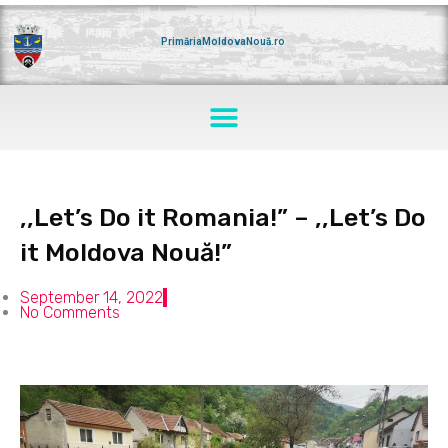
Skip
to
content
PrimăriaMoldovaNouă.ro
Menu
,,Let’s Do it Romania!” – ,,Let’s Do
it Moldova Nouă!”
September 14, 2022
No Comments