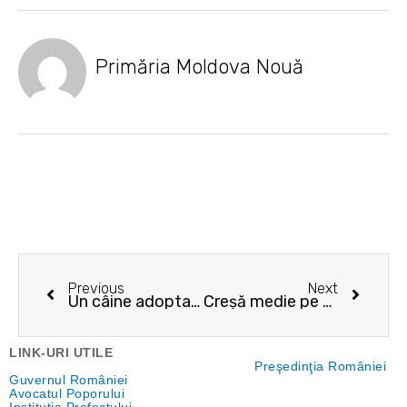
Primăria Moldova Nouă
Prev
Next
Previous
Next
Un câine adoptat astăzi, poate fi prietenul loial de mâine
Creșă medie pe bani europeni
LINK-URI UTILE
Preşedinţia României
Guvernul României
Avocatul Poporului
Instituţia Prefectului