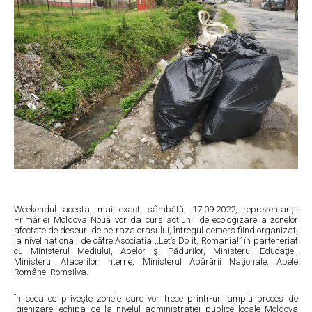
Weekendul acesta, mai exact, sâmbătă, 17.09.2022, reprezentanții
Primăriei Moldova Nouă vor da curs acțiunii de ecologizare a zonelor
afectate de deșeuri de pe raza orașului, întregul demers fiind organizat,
la nivel național, de către Asociația ,,Let’s Do it, Romania!” în parteneriat
cu Ministerul Mediului, Apelor şi Pădurilor, Ministerul Educaţiei,
Ministerul Afacerilor Interne, Ministerul Apărării Naţionale, Apele
Române, Romsilva.
În ceea ce privește zonele care vor trece printr-un amplu proces de
igienizare, echipa de la nivelul administrației publice locale Moldova