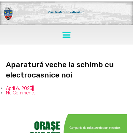
Skip
to
content
PrimăriaMoldovaNouă.ro
Menu
Aparatură veche la schimb cu
electrocasnice noi
April 6, 2023
No Comments