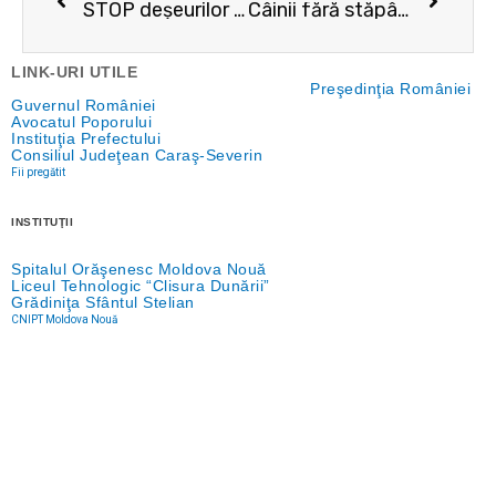
STOP deșeurilor aruncate la voia întâmplării!
Câinii fără stăpân, din nou în așteptarea stăpânilor iubitori
LINK-URI UTILE
Preşedinţia României
Guvernul României
Avocatul Poporului
Instituţia Prefectului
Consiliul Judeţean Caraş-Severin
Fii pregătit
INSTITUŢII
Spitalul Orăşenesc Moldova Nouă
Liceul Tehnologic “Clisura Dunării”
Grădiniţa Sfântul Stelian
CNIPT Moldova Nouă