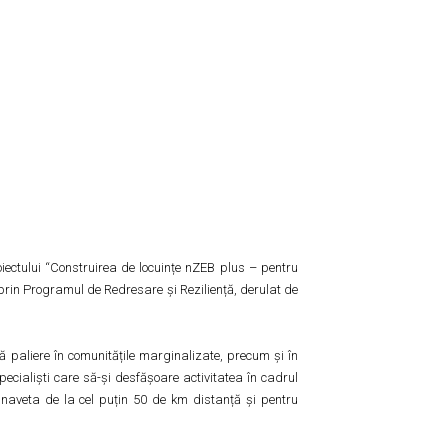
oiectului “Construirea de locuințe nZEB plus – pentru
 prin Programul de Redresare și Reziliență, derulat de
uă paliere în comunitățile marginalizate, precum și în
ecialiști care să-și desfășoare activitatea în cadrul
c naveta de la cel puțin 50 de km distanță și pentru