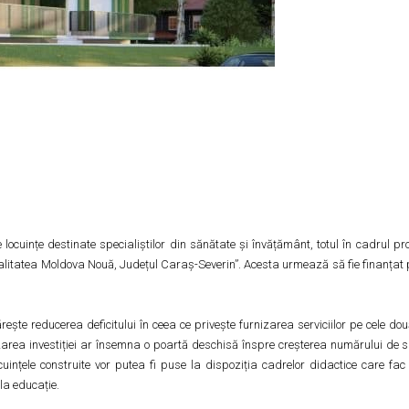
ocuințe destinate specialiștilor din sănătate și învățământ, totul în cadrul pr
 localitatea Moldova Nouă, Județul Caraș-Severin”. Acesta urmează să fie finanțat
ește reducerea deficitului în ceea ce privește furnizarea serviciilor pe cele do
zarea investiției ar însemna o poartă deschisă înspre creșterea numărului de sp
uințele construite vor putea fi puse la dispoziția cadrelor didactice care fa
la educație.