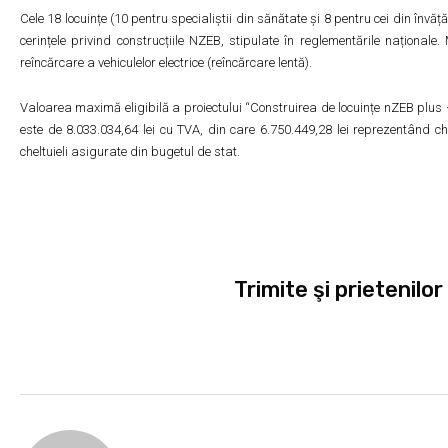
Cele 18 locuințe (10 pentru specialiștii din sănătate și 8 pentru cei din î
cerințele privind construcțiile NZEB, stipulate în reglementările naționale
reîncărcare a vehiculelor electrice (reîncărcare lentă).
Valoarea maximă eligibilă a proiectului “Construirea de locuințe nZEB plus –
este de 8.033.034,64 lei cu TVA, din care 6.750.449,28 lei reprezentând che
cheltuieli asigurate din bugetul de stat.
Trimite şi prietenilor