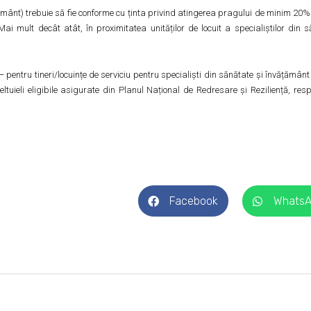
nvățământ) trebuie să fie conforme cu ținta privind atingerea pragului de minim 
. Mai mult decât atât, în proximitatea unităților de locuit a specialiștilor din
 pentru tineri/locuințe de serviciu pentru specialiști din sănătate și învățămân
ltuieli eligibile asigurate din Planul Național de Redresare și Reziliență, re
Facebook
Whats