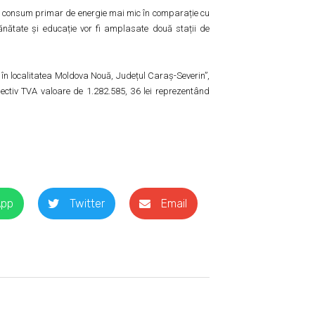
20% consum primar de energie mai mic în comparație cu
 sănătate și educație vor fi amplasate două stații de
t în localitatea Moldova Nouă, Județul Caraș-Severin”,
spectiv TVA valoare de 1.282.585, 36 lei reprezentând
App
Twitter
Email