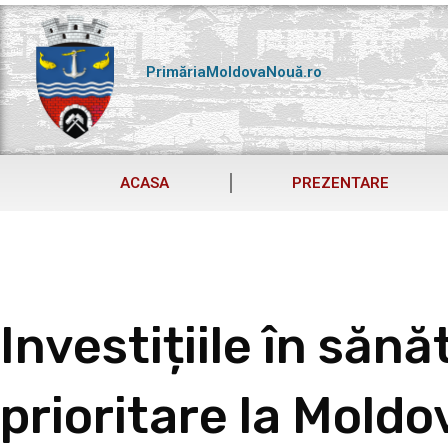
Skip
to
content
PrimăriaMoldovaNouă.ro
ACASA
PREZENTARE
Investițiile în sănă
prioritare la Mold